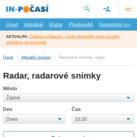
Přejít
na
hlavní
obsah
Úvod
Aktuálně
Radar
Předpověď
Numerický model
Začíná ochlazení, místy přeháňky nebo bouřky,
AKTUALITA:
zejména na východě
Úvod
Aktuální počasí
Radarové snímky, radar
Radar, radarové snímky
Město
Den
Čas