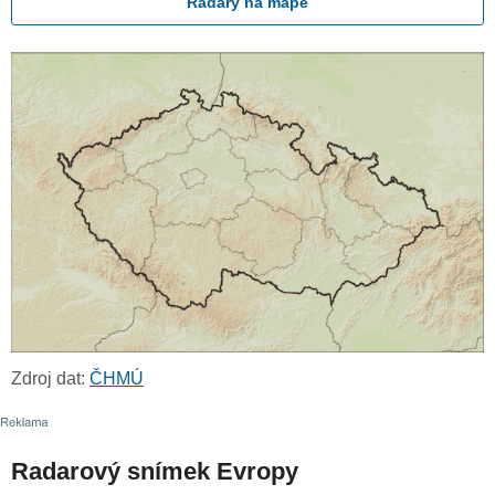
Radary na mapě
Zdroj dat:
ČHMÚ
Radarový snímek Evropy