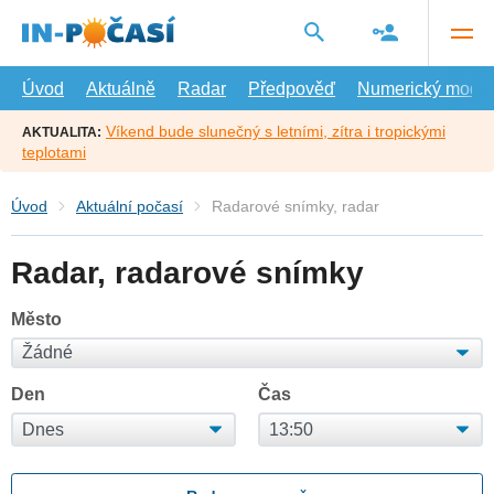
Přejít
na
hlavní
obsah
Úvod
Aktuálně
Radar
Předpověď
Numerický model
Víkend bude slunečný s letními, zítra i tropickými
AKTUALITA:
teplotami
Úvod
Aktuální počasí
Radarové snímky, radar
Radar, radarové snímky
Město
Den
Čas