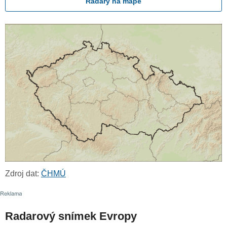
Radary na mapě
Zdroj dat:
ČHMÚ
Radarový snímek Evropy