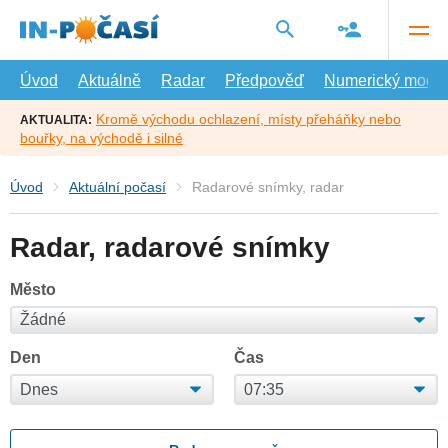
Přejít
na
hlavní
obsah
Úvod
Aktuálně
Radar
Předpověď
Numerický model
Kromě východu ochlazení, místy přeháňky nebo
AKTUALITA:
bouřky, na východě i silné
Úvod
Aktuální počasí
Radarové snímky, radar
Radar, radarové snímky
Město
Den
Čas