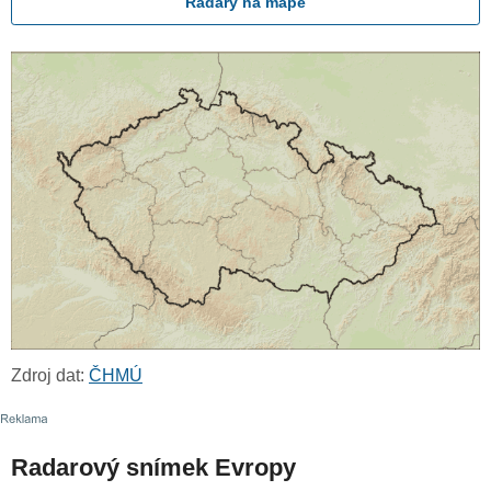
Radary na mapě
Zdroj dat:
ČHMÚ
Radarový snímek Evropy