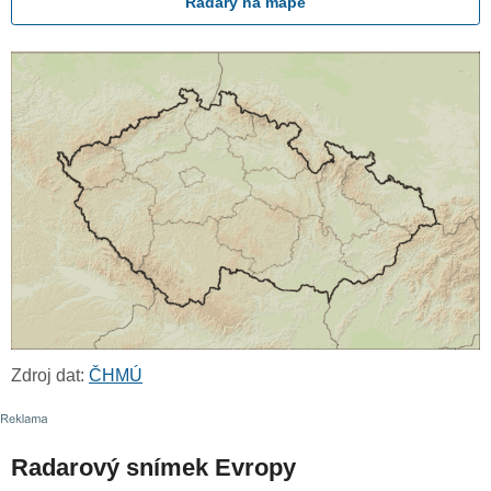
Radary na mapě
Zdroj dat:
ČHMÚ
Radarový snímek Evropy