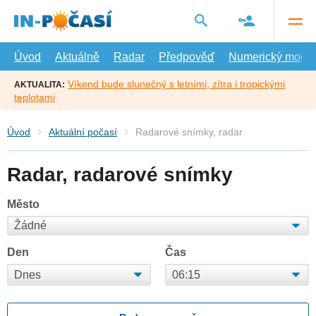
Přejít
na
hlavní
obsah
Úvod
Aktuálně
Radar
Předpověď
Numerický model
Víkend bude slunečný s letními, zítra i tropickými
AKTUALITA:
teplotami
Úvod
Aktuální počasí
Radarové snímky, radar
Radar, radarové snímky
Město
Den
Čas