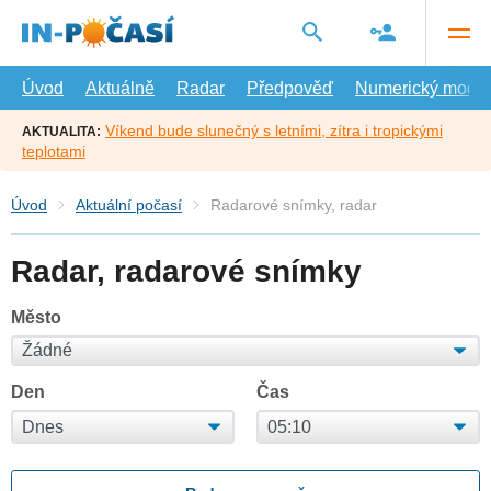
Přejít
na
hlavní
obsah
Úvod
Aktuálně
Radar
Předpověď
Numerický model
Víkend bude slunečný s letními, zítra i tropickými
AKTUALITA:
teplotami
Úvod
Aktuální počasí
Radarové snímky, radar
Radar, radarové snímky
Město
Den
Čas