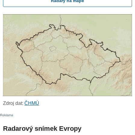
Radary na mapě
Zdroj dat:
ČHMÚ
Radarový snímek Evropy