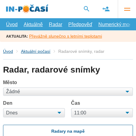
Přejít
na
hlavní
obsah
Úvod
Aktuálně
Radar
Předpověď
Numerický model
Převážně slunečno s letními teplotami
AKTUALITA:
Úvod
Aktuální počasí
Radarové snímky, radar
Radar, radarové snímky
Město
Den
Čas
Radary na mapě