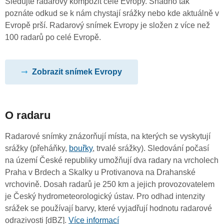
Sledujte radarový kompozit celé Evropy. Snadno tak
poznáte odkud se k nám chystají srážky nebo kde aktuálně v
Evropě prší. Radarový snímek Evropy je složen z více než
100 radarů po celé Evropě.
Zobrazit snímek Evropy
O radaru
Radarové snímky znázorňují místa, na kterých se vyskytují
srážky (přeháňky,
bouřky
, trvalé srážky). Sledování počasí
na území České republiky umožňují dva radary na vrcholech
Praha v Brdech a Skalky u Protivanova na Drahanské
vrchovině. Dosah radarů je 250 km a jejich provozovatelem
je Český hydrometeorologický ústav. Pro odhad intenzity
srážek se používají barvy, které vyjadřují hodnotu radarové
odrazivosti [dBZ].
Více informací