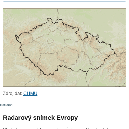
Zdroj dat:
ČHMÚ
Radarový snímek Evropy