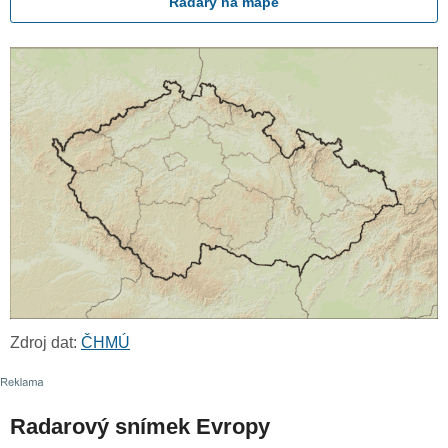
Radary na mapě
Zdroj dat:
ČHMÚ
Radarový snímek Evropy