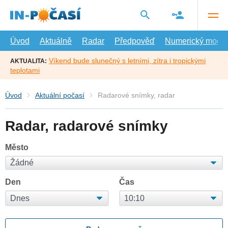
Přejít
na
hlavní
obsah
Úvod
Aktuálně
Radar
Předpověď
Numerický model
Víkend bude slunečný s letními, zítra i tropickými
AKTUALITA:
teplotami
Úvod
Aktuální počasí
Radarové snímky, radar
Radar, radarové snímky
Město
Den
Čas