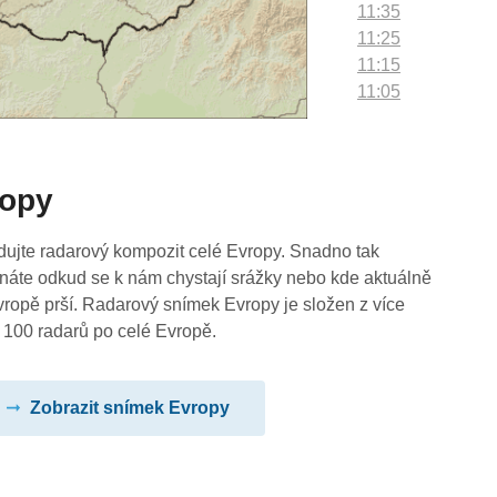
11:35
11:25
11:15
11:05
10:55
10:45
10:35
ropy
10:25
10:15
10:05
dujte radarový kompozit celé Evropy. Snadno tak
09:55
náte odkud se k nám chystají srážky nebo kde aktuálně
09:45
vropě prší. Radarový snímek Evropy je složen z více
09:35
 100 radarů po celé Evropě.
09:25
09:15
Zobrazit snímek Evropy
09:05
08:55
08:45
08:35