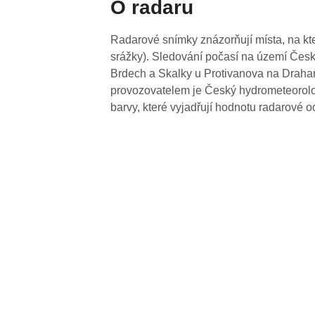
O radaru
Radarové snímky znázorňují místa, na kte
srážky). Sledování počasí na území Česk
Brdech a Skalky u Protivanova na Drahan
provozovatelem je Český hydrometeorolog
barvy, které vyjadřují hodnotu radarové o