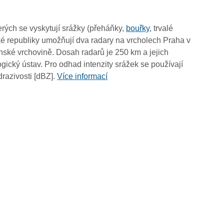
08:25
08:15
rých se vyskytují srážky (přeháňky,
bouřky
, trvalé
08:05
é republiky umožňují dva radary na vrcholech Praha v
07:55
ské vrchovině. Dosah radarů je 250 km a jejich
07:45
ický ústav. Pro odhad intenzity srážek se používají
07:35
drazivosti [dBZ].
Více informací
07:25
07:15
07:05
06:55
06:45
06:35
06:25
06:15
06:05
05:55
05:45
05:35