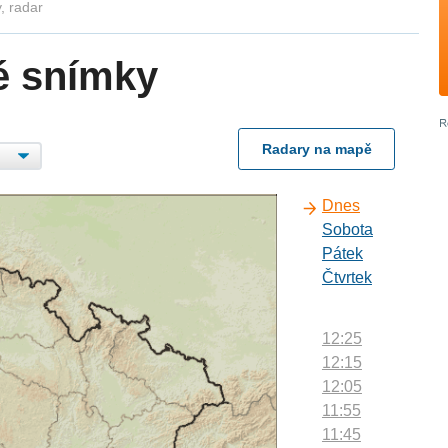
, radar
é snímky
Radary na mapě
Dnes
Sobota
Pátek
Čtvrtek
12:25
12:15
12:05
11:55
11:45