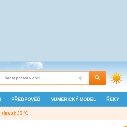
R
PŘEDPOVĚĎ
NUMERICKÝ
MODEL
ŘEKY
, zítra až 35 °C