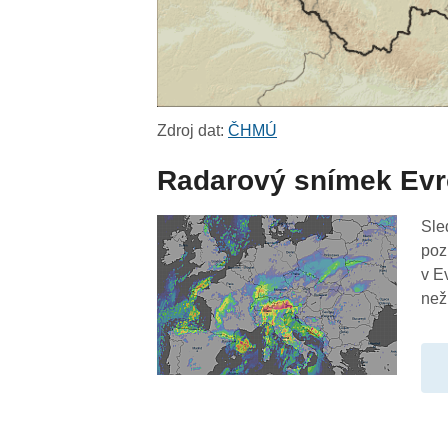
Zdroj dat:
ČHMÚ
Radarový snímek Ev
Sle
poz
v E
než