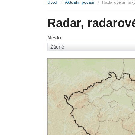
Úvod
Aktuální počasí
Radarové snímky
Radar, radarov
Město