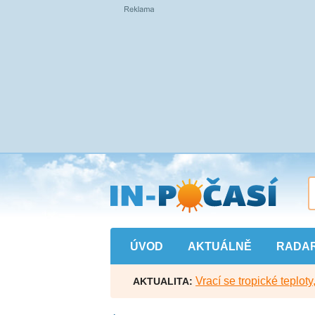
Přejít
na
hlavní
obsah
ÚVOD
AKTUÁLNĚ
RADA
Vrací se tropické teploty
AKTUALITA: