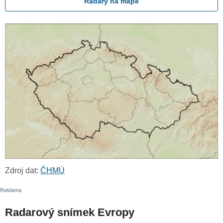
Radary na mapě
Zdroj dat:
ČHMÚ
Radarový snímek Evropy