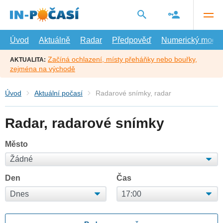
Přejít
na
hlavní
obsah
Úvod
Aktuálně
Radar
Předpověď
Numerický model
Začíná ochlazení, místy přeháňky nebo bouřky,
AKTUALITA:
zejména na východě
Úvod
Aktuální počasí
Radarové snímky, radar
Radar, radarové snímky
Město
Den
Čas