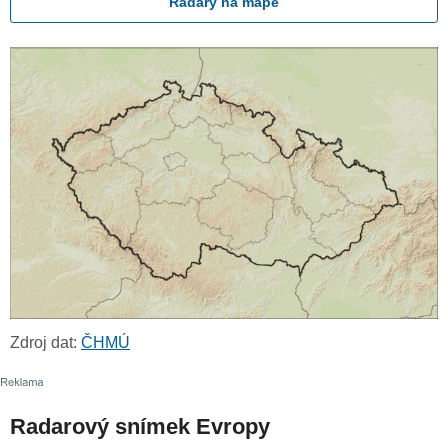
Radary na mapě
Zdroj dat:
ČHMÚ
Radarový snímek Evropy