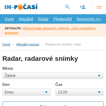
Přejít
na
hlavní
obsah
Úvod
Aktuálně
Radar
Předpověď
Numerický model
Víkend bude slunečný s letními, zítra i tropickými
AKTUALITA:
teplotami
Úvod
Aktuální počasí
Radarové snímky, radar
Radar, radarové snímky
Město
Den
Čas