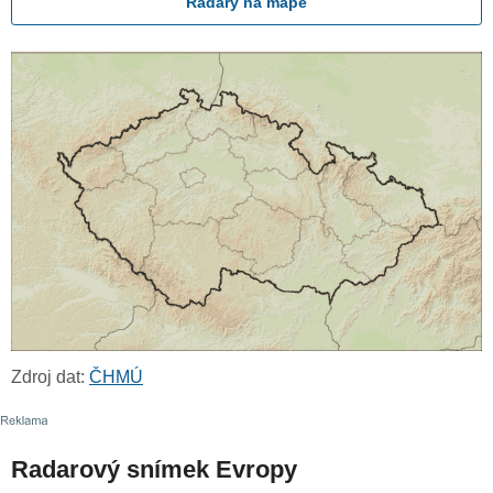
Radary na mapě
Zdroj dat:
ČHMÚ
Radarový snímek Evropy