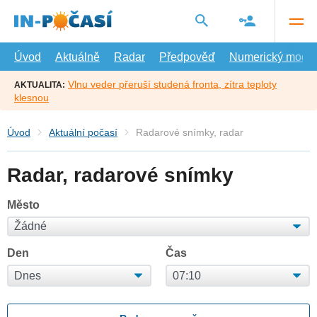
Přejít
na
hlavní
obsah
Úvod
Aktuálně
Radar
Předpověď
Numerický model
Vlnu veder přeruší studená fronta, zítra teploty
AKTUALITA:
klesnou
Úvod
Aktuální počasí
Radarové snímky, radar
Radar, radarové snímky
Město
Den
Čas