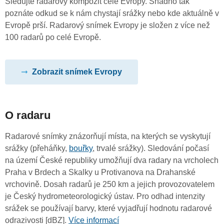
Sledujte radarový kompozit celé Evropy. Snadno tak
poznáte odkud se k nám chystají srážky nebo kde aktuálně v
Evropě prší. Radarový snímek Evropy je složen z více než
100 radarů po celé Evropě.
Zobrazit snímek Evropy
O radaru
Radarové snímky znázorňují místa, na kterých se vyskytují
srážky (přeháňky,
bouřky
, trvalé srážky). Sledování počasí
na území České republiky umožňují dva radary na vrcholech
Praha v Brdech a Skalky u Protivanova na Drahanské
vrchovině. Dosah radarů je 250 km a jejich provozovatelem
je Český hydrometeorologický ústav. Pro odhad intenzity
srážek se používají barvy, které vyjadřují hodnotu radarové
odrazivosti [dBZ].
Více informací