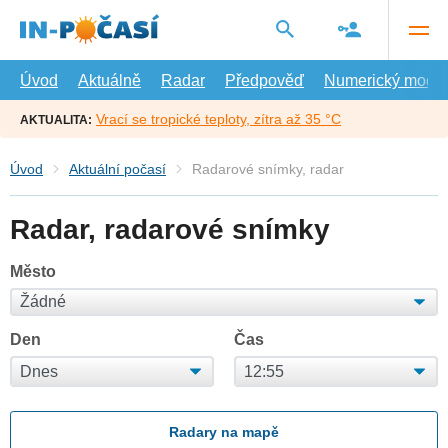
Přejít
na
hlavní
obsah
Úvod
Aktuálně
Radar
Předpověď
Numerický model
Vrací se tropické teploty, zítra až 35 °C
AKTUALITA:
Úvod
Aktuální počasí
Radarové snímky, radar
Radar, radarové snímky
Město
Den
Čas
Radary na mapě