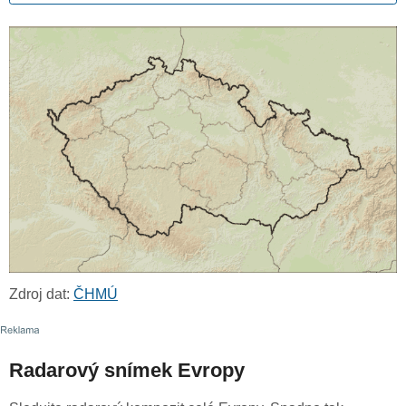
Zdroj dat:
ČHMÚ
Radarový snímek Evropy