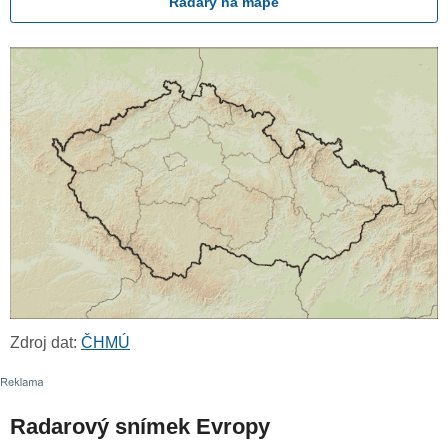
Radary na mapě
Zdroj dat:
ČHMÚ
Radarový snímek Evropy