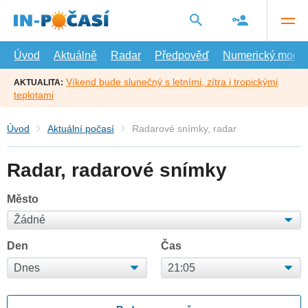
Přejít
na
hlavní
obsah
Úvod
Aktuálně
Radar
Předpověď
Numerický model
Víkend bude slunečný s letními, zítra i tropickými
AKTUALITA:
teplotami
Úvod
Aktuální počasí
Radarové snímky, radar
Radar, radarové snímky
Město
Den
Čas