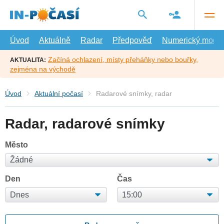
Přejít
na
hlavní
obsah
Úvod
Aktuálně
Radar
Předpověď
Numerický model
Začíná ochlazení, místy přeháňky nebo bouřky,
AKTUALITA:
zejména na východě
Úvod
Aktuální počasí
Radarové snímky, radar
Radar, radarové snímky
Město
Den
Čas