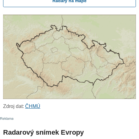
Radary na mapě
Zdroj dat:
ČHMÚ
Radarový snímek Evropy