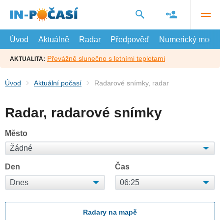
Přejít
na
hlavní
obsah
Úvod
Aktuálně
Radar
Předpověď
Numerický model
Převážně slunečno s letními teplotami
AKTUALITA:
Úvod
Aktuální počasí
Radarové snímky, radar
Radar, radarové snímky
Město
Den
Čas
Radary na mapě