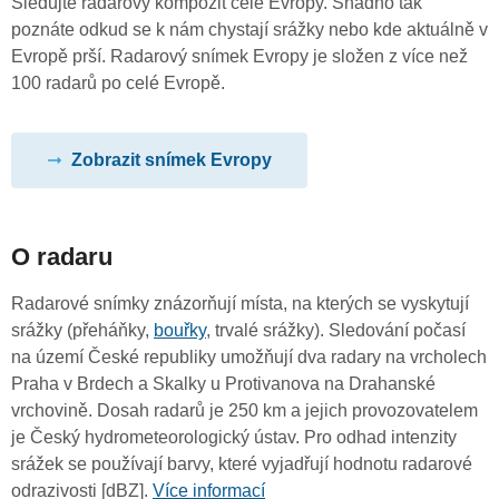
Sledujte radarový kompozit celé Evropy. Snadno tak
poznáte odkud se k nám chystají srážky nebo kde aktuálně v
Evropě prší. Radarový snímek Evropy je složen z více než
100 radarů po celé Evropě.
Zobrazit snímek Evropy
O radaru
Radarové snímky znázorňují místa, na kterých se vyskytují
srážky (přeháňky,
bouřky
, trvalé srážky). Sledování počasí
na území České republiky umožňují dva radary na vrcholech
Praha v Brdech a Skalky u Protivanova na Drahanské
vrchovině. Dosah radarů je 250 km a jejich provozovatelem
je Český hydrometeorologický ústav. Pro odhad intenzity
srážek se používají barvy, které vyjadřují hodnotu radarové
odrazivosti [dBZ].
Více informací