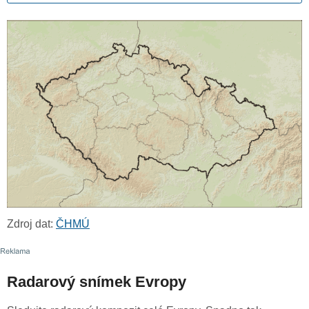
Zdroj dat:
ČHMÚ
Radarový snímek Evropy