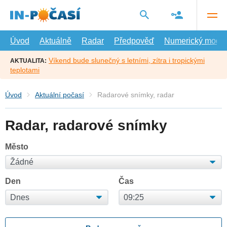
Přejít
na
hlavní
obsah
Úvod
Aktuálně
Radar
Předpověď
Numerický model
Víkend bude slunečný s letními, zítra i tropickými
AKTUALITA:
teplotami
Úvod
Aktuální počasí
Radarové snímky, radar
Radar, radarové snímky
Město
Den
Čas