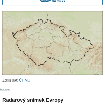
Radary na mapě
Zdroj dat:
ČHMÚ
Radarový snímek Evropy