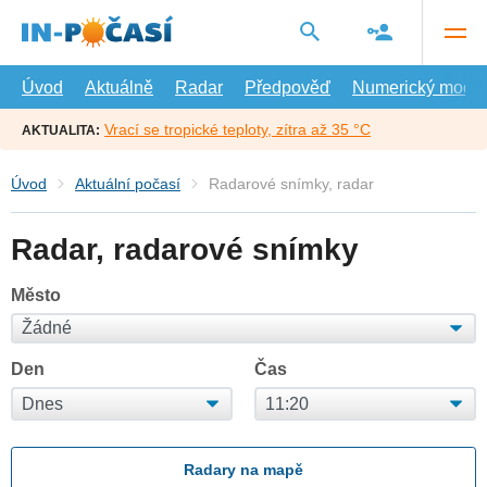
Přejít
na
hlavní
obsah
Úvod
Aktuálně
Radar
Předpověď
Numerický model
Vrací se tropické teploty, zítra až 35 °C
AKTUALITA:
Úvod
Aktuální počasí
Radarové snímky, radar
Radar, radarové snímky
Město
Den
Čas
Radary na mapě