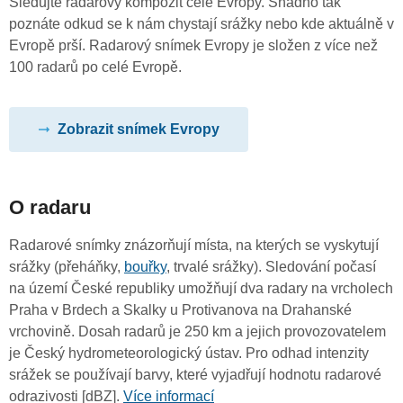
Sledujte radarový kompozit celé Evropy. Snadno tak
poznáte odkud se k nám chystají srážky nebo kde aktuálně v
Evropě prší. Radarový snímek Evropy je složen z více než
100 radarů po celé Evropě.
Zobrazit snímek Evropy
O radaru
Radarové snímky znázorňují místa, na kterých se vyskytují
srážky (přeháňky,
bouřky
, trvalé srážky). Sledování počasí
na území České republiky umožňují dva radary na vrcholech
Praha v Brdech a Skalky u Protivanova na Drahanské
vrchovině. Dosah radarů je 250 km a jejich provozovatelem
je Český hydrometeorologický ústav. Pro odhad intenzity
srážek se používají barvy, které vyjadřují hodnotu radarové
odrazivosti [dBZ].
Více informací