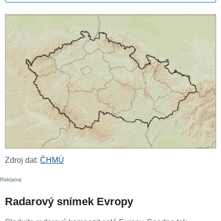
Zdroj dat:
ČHMÚ
Radarový snímek Evropy