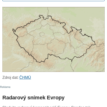
Zdroj dat:
ČHMÚ
Radarový snímek Evropy