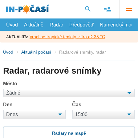
Přejít
na
hlavní
obsah
Úvod
Aktuálně
Radar
Předpověď
Numerický model
Vrací se tropické teploty, zítra až 35 °C
AKTUALITA:
Úvod
Aktuální počasí
Radarové snímky, radar
Radar, radarové snímky
Město
Den
Čas
Radary na mapě