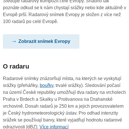
Sledujte radarový kompozit celé Evropy. Snadno tak
poznáte odkud se k nám chystají srážky nebo kde aktuálně v
Evropě prší. Radarový snímek Evropy je složen z více než
100 radarů po celé Evropě.
Zobrazit snímek Evropy
O radaru
Radarové snímky znázorňují místa, na kterých se vyskytují
srážky (přeháňky,
bouřky
, trvalé srážky). Sledování počasí
na území České republiky umožňují dva radary na vrcholech
Praha v Brdech a Skalky u Protivanova na Drahanské
vrchovině. Dosah radarů je 250 km a jejich provozovatelem
je Český hydrometeorologický ústav. Pro odhad intenzity
srážek se používají barvy, které vyjadřují hodnotu radarové
odrazivosti [dBZ].
Více informací