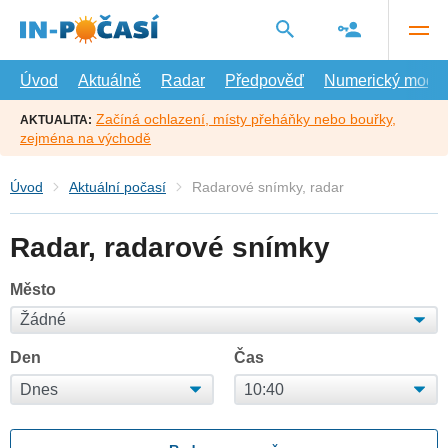
Přejít
na
hlavní
obsah
Úvod
Aktuálně
Radar
Předpověď
Numerický model
Začíná ochlazení, místy přeháňky nebo bouřky,
AKTUALITA:
zejména na východě
Úvod
Aktuální počasí
Radarové snímky, radar
Radar, radarové snímky
Město
Den
Čas