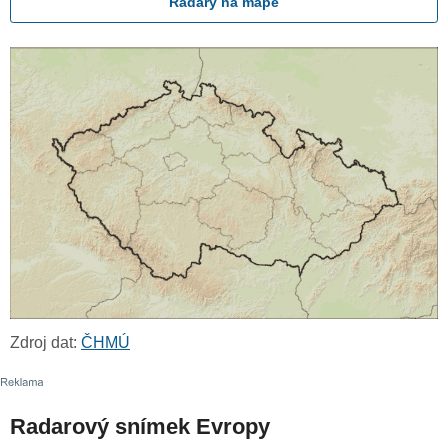
Radary na mapě
Zdroj dat:
ČHMÚ
Radarový snímek Evropy