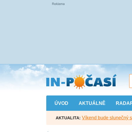
Přejít
na
hlavní
obsah
ÚVOD
AKTUÁLNĚ
RADA
Víkend bude slunečný s l
AKTUALITA: