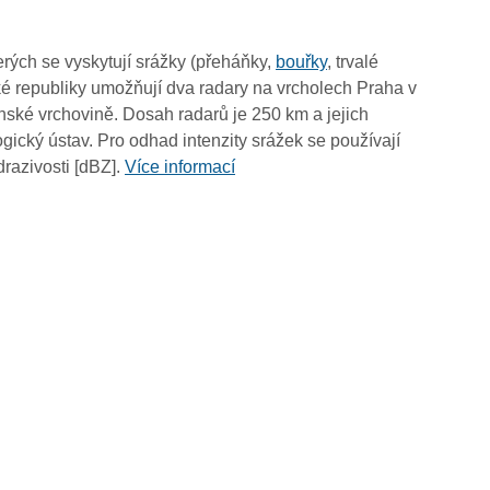
17:40
17:30
rých se vyskytují srážky (přeháňky,
bouřky
, trvalé
17:20
é republiky umožňují dva radary na vrcholech Praha v
17:10
ské vrchovině. Dosah radarů je 250 km a jejich
17:00
ický ústav. Pro odhad intenzity srážek se používají
16:50
drazivosti [dBZ].
Více informací
16:40
16:30
16:20
16:10
16:00
15:50
15:40
15:30
15:20
15:10
15:00
14:50