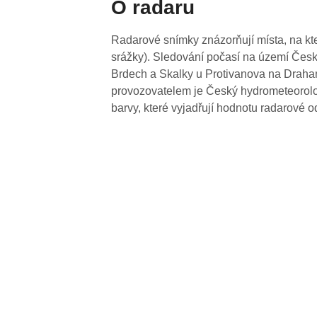
O radaru
Radarové snímky znázorňují místa, na kte
srážky). Sledování počasí na území Česk
Brdech a Skalky u Protivanova na Drahan
provozovatelem je Český hydrometeorolog
barvy, které vyjadřují hodnotu radarové o