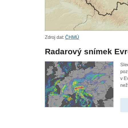
Zdroj dat:
ČHMÚ
Radarový snímek Ev
Sle
poz
v E
než