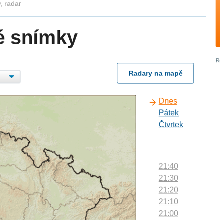
, radar
é snímky
Radary na mapě
Dnes
Pátek
Čtvrtek
21:40
21:30
21:20
21:10
21:00