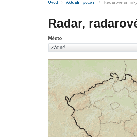
Úvod
Aktuální počasí
Radarové snímky
Radar, radarov
Město