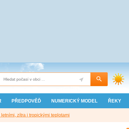
R
PŘEDPOVĚĎ
NUMERICKÝ
MODEL
ŘEKY
etními, zítra i tropickými teplotami