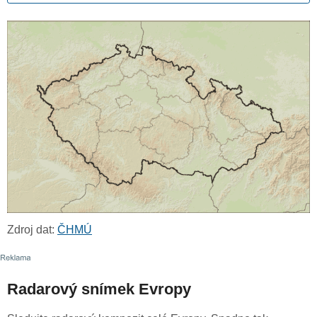
Zdroj dat:
ČHMÚ
Radarový snímek Evropy