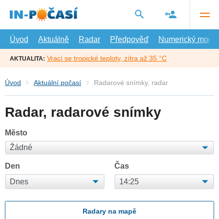
Přejít
na
hlavní
obsah
Úvod
Aktuálně
Radar
Předpověď
Numerický model
Vrací se tropické teploty, zítra až 35 °C
AKTUALITA:
Úvod
Aktuální počasí
Radarové snímky, radar
Radar, radarové snímky
Město
Den
Čas
Radary na mapě