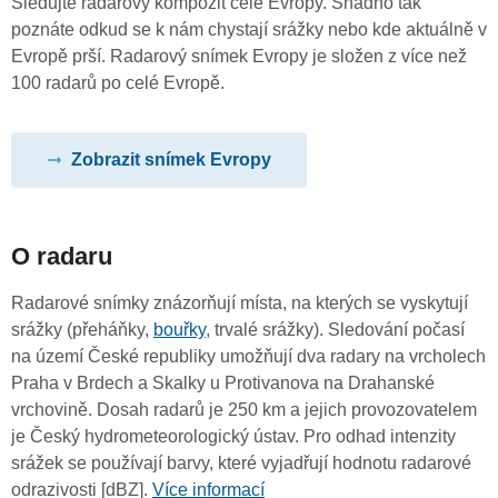
Sledujte radarový kompozit celé Evropy. Snadno tak
poznáte odkud se k nám chystají srážky nebo kde aktuálně v
Evropě prší. Radarový snímek Evropy je složen z více než
100 radarů po celé Evropě.
Zobrazit snímek Evropy
O radaru
Radarové snímky znázorňují místa, na kterých se vyskytují
srážky (přeháňky,
bouřky
, trvalé srážky). Sledování počasí
na území České republiky umožňují dva radary na vrcholech
Praha v Brdech a Skalky u Protivanova na Drahanské
vrchovině. Dosah radarů je 250 km a jejich provozovatelem
je Český hydrometeorologický ústav. Pro odhad intenzity
srážek se používají barvy, které vyjadřují hodnotu radarové
odrazivosti [dBZ].
Více informací