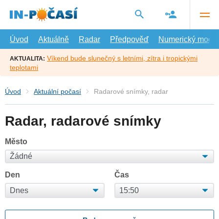
Přejít
na
hlavní
obsah
Úvod
Aktuálně
Radar
Předpověď
Numerický model
Víkend bude slunečný s letními, zítra i tropickými
AKTUALITA:
teplotami
Úvod
Aktuální počasí
Radarové snímky, radar
Radar, radarové snímky
Město
Den
Čas