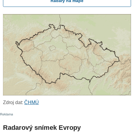
Radary na mapě
Zdroj dat:
ČHMÚ
Radarový snímek Evropy