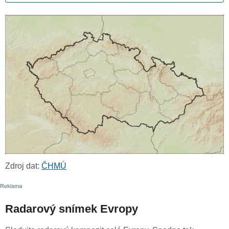
Zdroj dat:
ČHMÚ
Radarový snímek Evropy