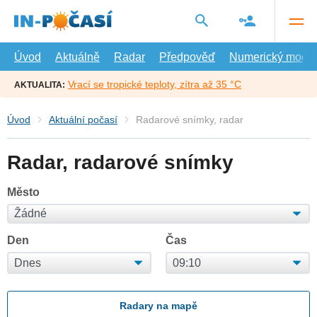
Přejít
na
hlavní
obsah
Úvod
Aktuálně
Radar
Předpověď
Numerický model
Vrací se tropické teploty, zítra až 35 °C
AKTUALITA:
Úvod
Aktuální počasí
Radarové snímky, radar
Radar, radarové snímky
Město
Den
Čas
Radary na mapě