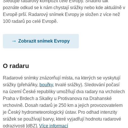
Sledujte radarový kompozit celé Evropy. Snadno tak
poznáte odkud se k nám chystají srážky nebo kde aktuálně v
Evropě prší. Radarový snímek Evropy je složen z více než
100 radarů po celé Evropě.
Zobrazit snímek Evropy
O radaru
Radarové snímky znázorňují místa, na kterých se vyskytují
srážky (přeháňky,
bouřky
, trvalé srážky). Sledování počasí
na území České republiky umožňují dva radary na vrcholech
Praha v Brdech a Skalky u Protivanova na Drahanské
vrchovině. Dosah radarů je 250 km a jejich provozovatelem
je Český hydrometeorologický ústav. Pro odhad intenzity
srážek se používají barvy, které vyjadřují hodnotu radarové
odrazivosti [dBZ].
Více informací