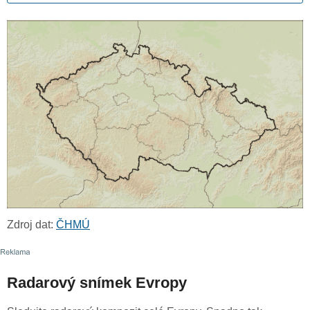
Zdroj dat:
ČHMÚ
Radarový snímek Evropy