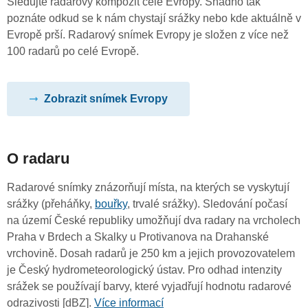
Sledujte radarový kompozit celé Evropy. Snadno tak
poznáte odkud se k nám chystají srážky nebo kde aktuálně v
Evropě prší. Radarový snímek Evropy je složen z více než
100 radarů po celé Evropě.
Zobrazit snímek Evropy
O radaru
Radarové snímky znázorňují místa, na kterých se vyskytují
srážky (přeháňky,
bouřky
, trvalé srážky). Sledování počasí
na území České republiky umožňují dva radary na vrcholech
Praha v Brdech a Skalky u Protivanova na Drahanské
vrchovině. Dosah radarů je 250 km a jejich provozovatelem
je Český hydrometeorologický ústav. Pro odhad intenzity
srážek se používají barvy, které vyjadřují hodnotu radarové
odrazivosti [dBZ].
Více informací