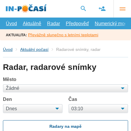
Přejít
na
hlavní
obsah
Úvod
Aktuálně
Radar
Předpověď
Numerický model
Převážně slunečno s letními teplotami
AKTUALITA:
Úvod
Aktuální počasí
Radarové snímky, radar
Radar, radarové snímky
Město
Den
Čas
Radary na mapě