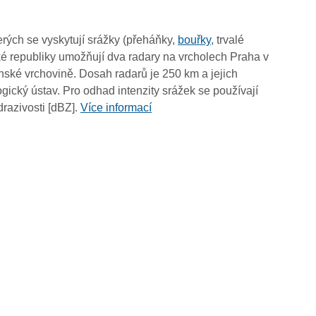
05:45
05:35
rých se vyskytují srážky (přeháňky,
bouřky
, trvalé
05:25
é republiky umožňují dva radary na vrcholech Praha v
05:15
ské vrchovině. Dosah radarů je 250 km a jejich
05:05
ický ústav. Pro odhad intenzity srážek se používají
04:55
drazivosti [dBZ].
Více informací
04:45
04:35
04:25
04:15
04:05
03:55
03:45
03:35
03:25
03:15
03:05
02:55