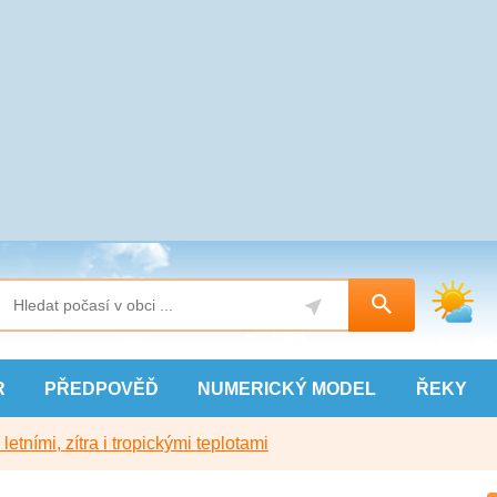
R
PŘEDPOVĚĎ
NUMERICKÝ
MODEL
ŘEKY
etními, zítra i tropickými teplotami