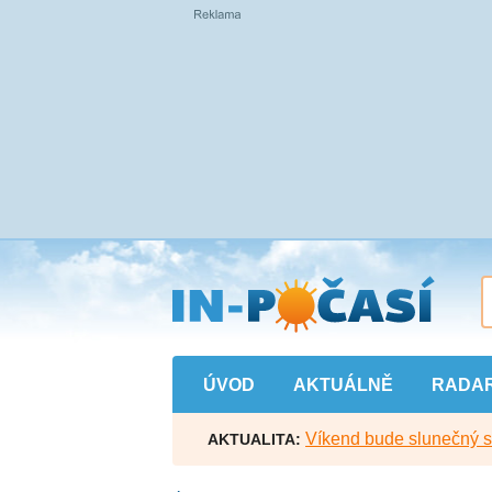
Přejít
na
hlavní
obsah
ÚVOD
AKTUÁLNĚ
RADA
Víkend bude slunečný s l
AKTUALITA: