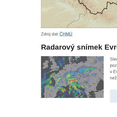
Zdroj dat:
ČHMÚ
Radarový snímek Ev
Sle
poz
v E
než