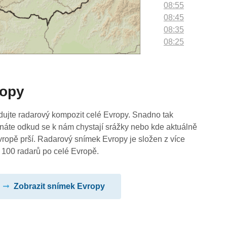
08:55
08:45
08:35
08:25
08:15
08:05
07:55
ropy
07:45
07:35
07:25
dujte radarový kompozit celé Evropy. Snadno tak
07:15
náte odkud se k nám chystají srážky nebo kde aktuálně
07:05
vropě prší. Radarový snímek Evropy je složen z více
06:55
 100 radarů po celé Evropě.
06:45
06:35
Zobrazit snímek Evropy
06:25
06:15
06:05
05:55