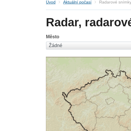
Úvod
Aktuální počasí
Radarové snímky
Radar, radarov
Město