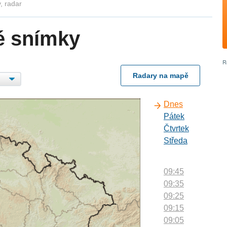
, radar
é snímky
Radary na mapě
Dnes
Pátek
Čtvrtek
Středa
09:45
09:35
09:25
09:15
09:05