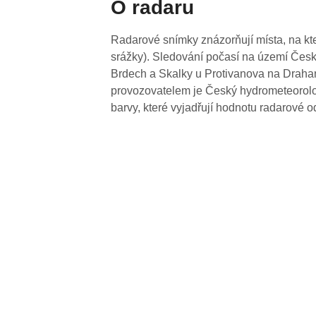
O radaru
Radarové snímky znázorňují místa, na kte
srážky). Sledování počasí na území Česk
Brdech a Skalky u Protivanova na Drahan
provozovatelem je Český hydrometeorolog
barvy, které vyjadřují hodnotu radarové o