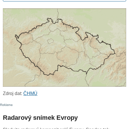
Zdroj dat:
ČHMÚ
Radarový snímek Evropy