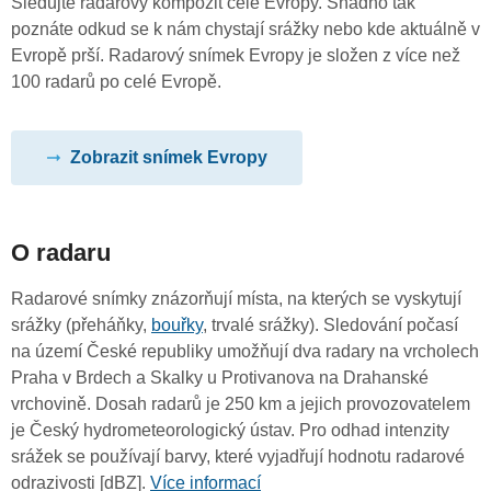
Sledujte radarový kompozit celé Evropy. Snadno tak
poznáte odkud se k nám chystají srážky nebo kde aktuálně v
Evropě prší. Radarový snímek Evropy je složen z více než
100 radarů po celé Evropě.
Zobrazit snímek Evropy
O radaru
Radarové snímky znázorňují místa, na kterých se vyskytují
srážky (přeháňky,
bouřky
, trvalé srážky). Sledování počasí
na území České republiky umožňují dva radary na vrcholech
Praha v Brdech a Skalky u Protivanova na Drahanské
vrchovině. Dosah radarů je 250 km a jejich provozovatelem
je Český hydrometeorologický ústav. Pro odhad intenzity
srážek se používají barvy, které vyjadřují hodnotu radarové
odrazivosti [dBZ].
Více informací