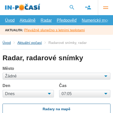
Přejít
na
hlavní
obsah
Úvod
Aktuálně
Radar
Předpověď
Numerický model
Převážně slunečno s letními teplotami
AKTUALITA:
Úvod
Aktuální počasí
Radarové snímky, radar
Radar, radarové snímky
Město
Den
Čas
Radary na mapě