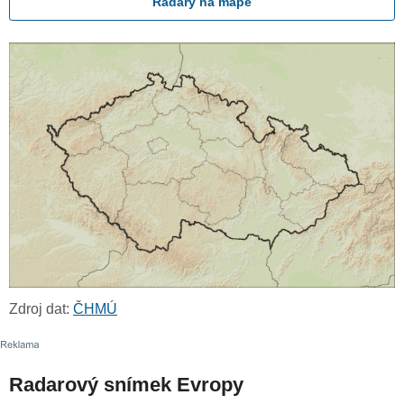
Radary na mapě
Zdroj dat:
ČHMÚ
Radarový snímek Evropy