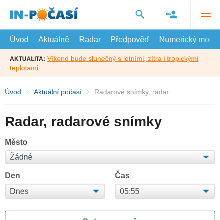
Přejít
na
hlavní
obsah
Úvod
Aktuálně
Radar
Předpověď
Numerický model
Víkend bude slunečný s letními, zítra i tropickými
AKTUALITA:
teplotami
Úvod
Aktuální počasí
Radarové snímky, radar
Radar, radarové snímky
Město
Den
Čas