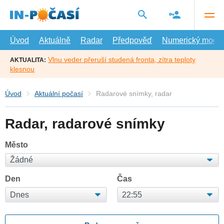
Přejít
na
hlavní
obsah
Úvod
Aktuálně
Radar
Předpověď
Numerický model
Vlnu veder přeruší studená fronta, zítra teploty
AKTUALITA:
klesnou
Úvod
Aktuální počasí
Radarové snímky, radar
Radar, radarové snímky
Město
Den
Čas