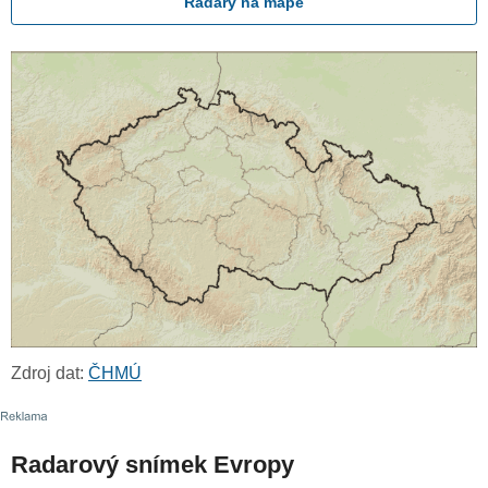
Radary na mapě
Zdroj dat:
ČHMÚ
Radarový snímek Evropy