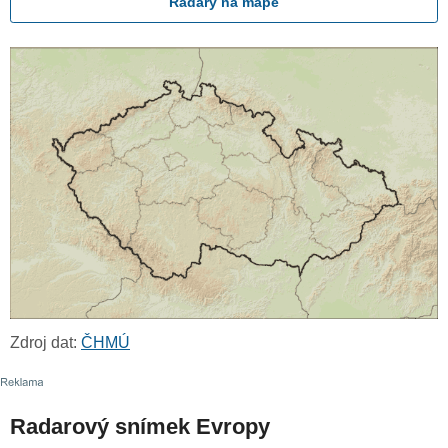
Radary na mapě
Zdroj dat:
ČHMÚ
Radarový snímek Evropy