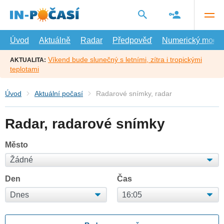
Přejít
na
hlavní
obsah
Úvod
Aktuálně
Radar
Předpověď
Numerický model
Víkend bude slunečný s letními, zítra i tropickými
AKTUALITA:
teplotami
Úvod
Aktuální počasí
Radarové snímky, radar
Radar, radarové snímky
Město
Den
Čas