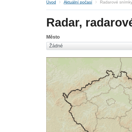
Úvod
Aktuální počasí
Radarové snímky
Radar, radarov
Město