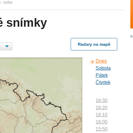
, radar
é snímky
Radary na mapě
Dnes
Sobota
Pátek
Čtvrtek
16:30
16:20
16:10
16:00
15:50