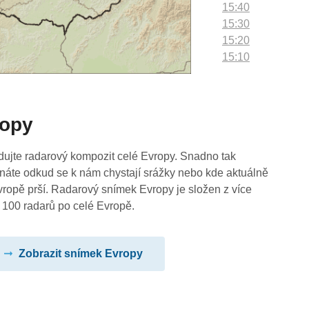
15:40
15:30
15:20
15:10
15:00
14:50
14:40
ropy
14:30
14:20
14:10
dujte radarový kompozit celé Evropy. Snadno tak
14:00
náte odkud se k nám chystají srážky nebo kde aktuálně
13:50
vropě prší. Radarový snímek Evropy je složen z více
13:40
 100 radarů po celé Evropě.
13:30
13:20
Zobrazit snímek Evropy
13:10
13:00
12:50
12:40