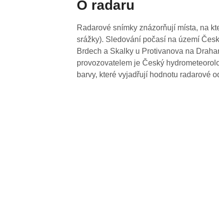
O radaru
Radarové snímky znázorňují místa, na kte
srážky). Sledování počasí na území Česk
Brdech a Skalky u Protivanova na Drahan
provozovatelem je Český hydrometeorolog
barvy, které vyjadřují hodnotu radarové o