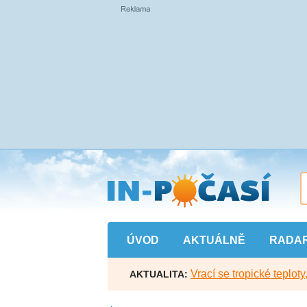
Přejít
na
hlavní
obsah
ÚVOD
AKTUÁLNĚ
RADA
Vrací se tropické teploty
AKTUALITA: