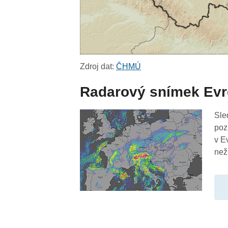
Zdroj dat:
ČHMÚ
Radarový snímek Ev
Sle
poz
v E
než