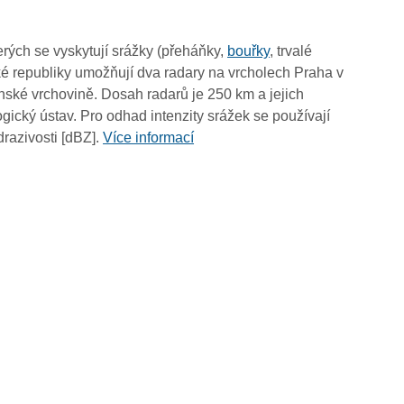
12:30
12:20
rých se vyskytují srážky (přeháňky,
bouřky
, trvalé
12:10
é republiky umožňují dva radary na vrcholech Praha v
12:00
ské vrchovině. Dosah radarů je 250 km a jejich
11:50
ický ústav. Pro odhad intenzity srážek se používají
11:40
drazivosti [dBZ].
Více informací
11:30
11:20
11:10
11:00
10:50
10:40
10:30
10:20
10:10
10:00
09:50
09:40