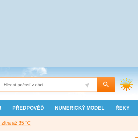
R
PŘEDPOVĚĎ
NUMERICKÝ
MODEL
ŘEKY
, zítra až 35 °C