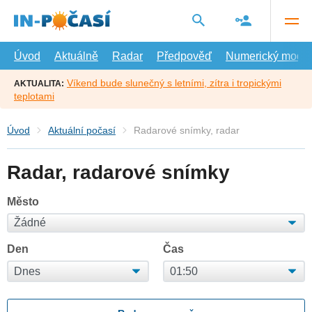
Přejít
na
hlavní
obsah
Úvod
Aktuálně
Radar
Předpověď
Numerický model
Víkend bude slunečný s letními, zítra i tropickými
AKTUALITA:
teplotami
Úvod
Aktuální počasí
Radarové snímky, radar
Radar, radarové snímky
Město
Den
Čas