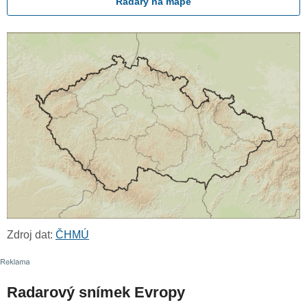
Radary na mapě
Zdroj dat:
ČHMÚ
Radarový snímek Evropy