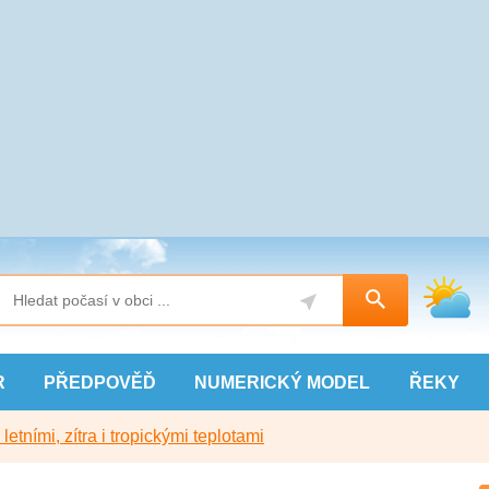
R
PŘEDPOVĚĎ
NUMERICKÝ
MODEL
ŘEKY
etními, zítra i tropickými teplotami