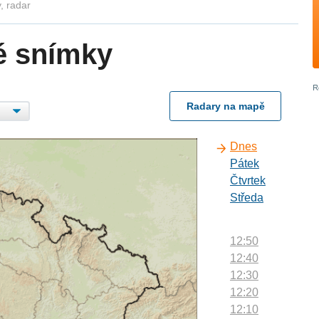
, radar
é snímky
Radary na mapě
Dnes
Pátek
Čtvrtek
Středa
12:50
12:40
12:30
12:20
12:10