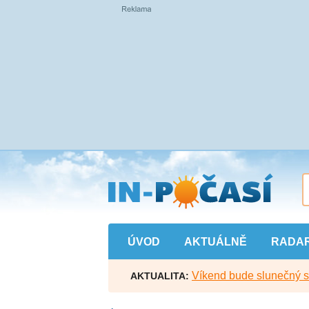
Přejít
na
hlavní
obsah
ÚVOD
AKTUÁLNĚ
RADA
Víkend bude slunečný s l
AKTUALITA: