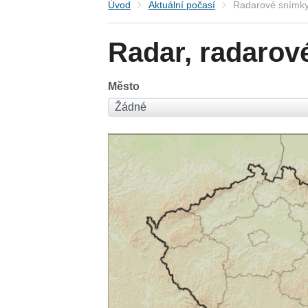
Úvod
Aktuální počasí
Radarové snímky
Radar, radarov
Město