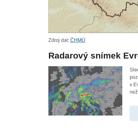
Zdroj dat:
ČHMÚ
Radarový snímek Ev
Sle
poz
v E
než