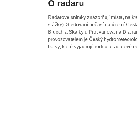
O radaru
Radarové snímky znázorňují místa, na kte
srážky). Sledování počasí na území Česk
Brdech a Skalky u Protivanova na Drahan
provozovatelem je Český hydrometeorolog
barvy, které vyjadřují hodnotu radarové o