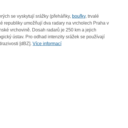
08:50
08:40
rých se vyskytují srážky (přeháňky,
bouřky
, trvalé
08:30
é republiky umožňují dva radary na vrcholech Praha v
08:20
ské vrchovině. Dosah radarů je 250 km a jejich
08:10
ický ústav. Pro odhad intenzity srážek se používají
08:00
drazivosti [dBZ].
Více informací
07:50
07:40
07:30
07:20
07:10
07:00
06:50
06:40
06:30
06:20
06:10
06:00