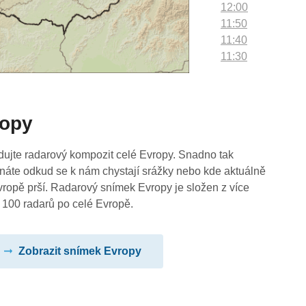
12:00
11:50
11:40
11:30
11:20
11:10
11:00
ropy
10:50
10:40
10:30
dujte radarový kompozit celé Evropy. Snadno tak
10:20
náte odkud se k nám chystají srážky nebo kde aktuálně
10:10
vropě prší. Radarový snímek Evropy je složen z více
10:00
 100 radarů po celé Evropě.
09:50
09:40
Zobrazit snímek Evropy
09:30
09:20
09:10
09:00