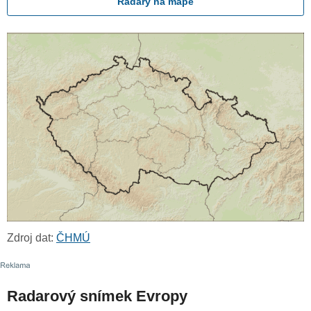
Radary na mapě
Zdroj dat:
ČHMÚ
Radarový snímek Evropy