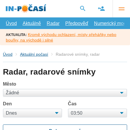
Přejít
na
hlavní
obsah
Úvod
Aktuálně
Radar
Předpověď
Numerický model
Kromě východu ochlazení, místy přeháňky nebo
AKTUALITA:
bouřky, na východě i silné
Úvod
Aktuální počasí
Radarové snímky, radar
Radar, radarové snímky
Město
Den
Čas