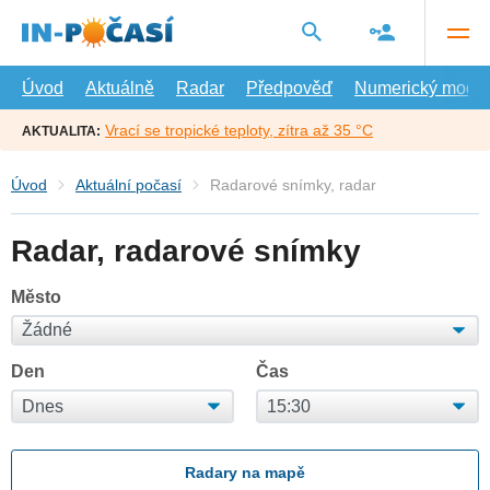
Přejít
na
hlavní
obsah
Úvod
Aktuálně
Radar
Předpověď
Numerický model
Vrací se tropické teploty, zítra až 35 °C
AKTUALITA:
Úvod
Aktuální počasí
Radarové snímky, radar
Radar, radarové snímky
Město
Den
Čas
Radary na mapě