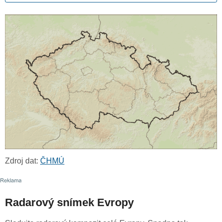
Zdroj dat:
ČHMÚ
Radarový snímek Evropy