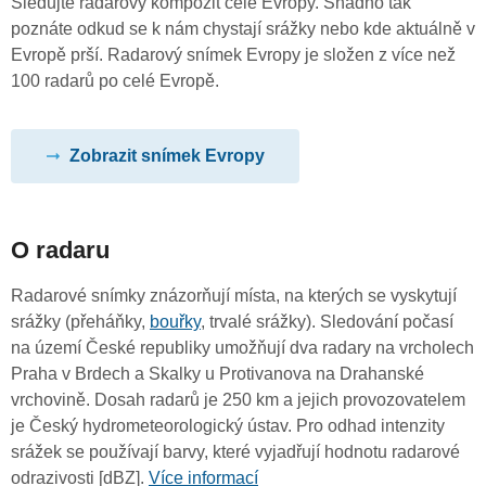
Sledujte radarový kompozit celé Evropy. Snadno tak
poznáte odkud se k nám chystají srážky nebo kde aktuálně v
Evropě prší. Radarový snímek Evropy je složen z více než
100 radarů po celé Evropě.
Zobrazit snímek Evropy
O radaru
Radarové snímky znázorňují místa, na kterých se vyskytují
srážky (přeháňky,
bouřky
, trvalé srážky). Sledování počasí
na území České republiky umožňují dva radary na vrcholech
Praha v Brdech a Skalky u Protivanova na Drahanské
vrchovině. Dosah radarů je 250 km a jejich provozovatelem
je Český hydrometeorologický ústav. Pro odhad intenzity
srážek se používají barvy, které vyjadřují hodnotu radarové
odrazivosti [dBZ].
Více informací