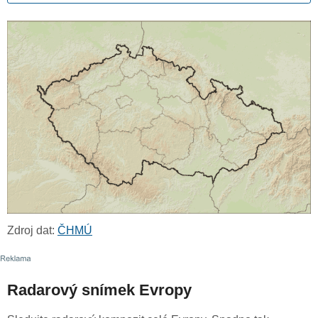
Zdroj dat:
ČHMÚ
Radarový snímek Evropy