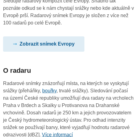
Sledujte radarový kompozit celé Evropy. Snadno tak
poznáte odkud se k nám chystají srážky nebo kde aktuálně v
Evropě prší. Radarový snímek Evropy je složen z více než
100 radarů po celé Evropě.
Zobrazit snímek Evropy
O radaru
Radarové snímky znázorňují místa, na kterých se vyskytují
srážky (přeháňky,
bouřky
, trvalé srážky). Sledování počasí
na území České republiky umožňují dva radary na vrcholech
Praha v Brdech a Skalky u Protivanova na Drahanské
vrchovině. Dosah radarů je 250 km a jejich provozovatelem
je Český hydrometeorologický ústav. Pro odhad intenzity
srážek se používají barvy, které vyjadřují hodnotu radarové
odrazivosti [dBZ].
Více informací