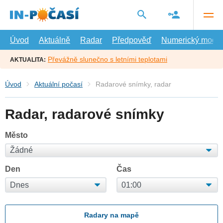
Přejít
na
hlavní
obsah
Úvod
Aktuálně
Radar
Předpověď
Numerický model
Převážně slunečno s letními teplotami
AKTUALITA:
Úvod
Aktuální počasí
Radarové snímky, radar
Radar, radarové snímky
Město
Den
Čas
Radary na mapě