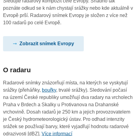
Sledujte radarový kompozit celé Evropy. Snadno tak
poznáte odkud se k nám chystají srážky nebo kde aktuálně v
Evropě prší. Radarový snímek Evropy je složen z více než
100 radarů po celé Evropě.
Zobrazit snímek Evropy
O radaru
Radarové snímky znázorňují místa, na kterých se vyskytují
srážky (přeháňky,
bouřky
, trvalé srážky). Sledování počasí
na území České republiky umožňují dva radary na vrcholech
Praha v Brdech a Skalky u Protivanova na Drahanské
vrchovině. Dosah radarů je 250 km a jejich provozovatelem
je Český hydrometeorologický ústav. Pro odhad intenzity
srážek se používají barvy, které vyjadřují hodnotu radarové
odrazivosti [dBZ].
Více informací