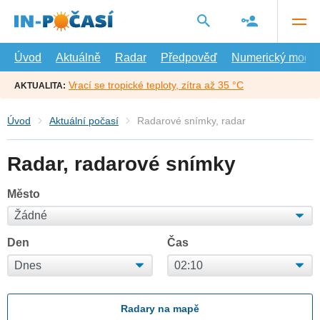
Přejít
na
hlavní
obsah
Úvod
Aktuálně
Radar
Předpověď
Numerický model
Vrací se tropické teploty, zítra až 35 °C
AKTUALITA:
Úvod
Aktuální počasí
Radarové snímky, radar
Radar, radarové snímky
Město
Den
Čas
Radary na mapě