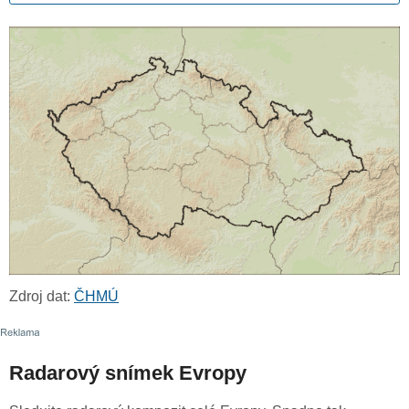
Zdroj dat:
ČHMÚ
Radarový snímek Evropy