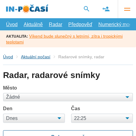
Přejít
na
hlavní
obsah
Úvod
Aktuálně
Radar
Předpověď
Numerický model
Víkend bude slunečný s letními, zítra i tropickými
AKTUALITA:
teplotami
Úvod
Aktuální počasí
Radarové snímky, radar
Radar, radarové snímky
Město
Den
Čas