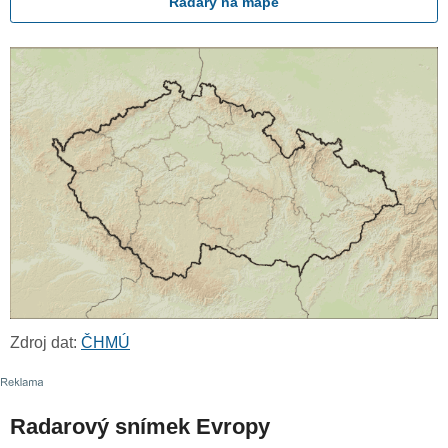
Radary na mapě
Zdroj dat:
ČHMÚ
Radarový snímek Evropy