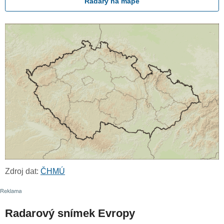
Radary na mapě
Zdroj dat:
ČHMÚ
Radarový snímek Evropy