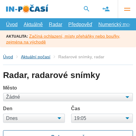
Přejít
na
hlavní
obsah
Úvod
Aktuálně
Radar
Předpověď
Numerický model
Začíná ochlazení, místy přeháňky nebo bouřky,
AKTUALITA:
zejména na východě
Úvod
Aktuální počasí
Radarové snímky, radar
Radar, radarové snímky
Město
Den
Čas