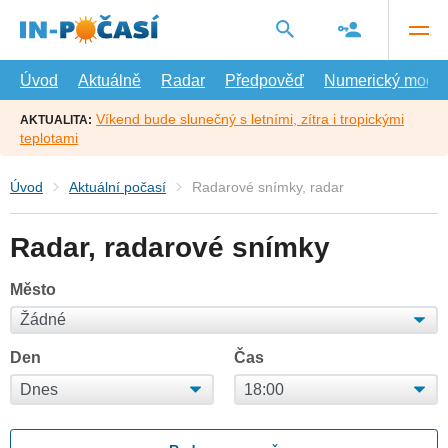
Přejít
na
hlavní
obsah
Úvod
Aktuálně
Radar
Předpověď
Numerický model
Víkend bude slunečný s letními, zítra i tropickými
AKTUALITA:
teplotami
Úvod
Aktuální počasí
Radarové snímky, radar
Radar, radarové snímky
Město
Den
Čas