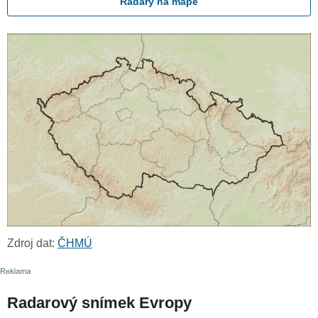
Radary na mapě
Zdroj dat:
ČHMÚ
Radarový snímek Evropy