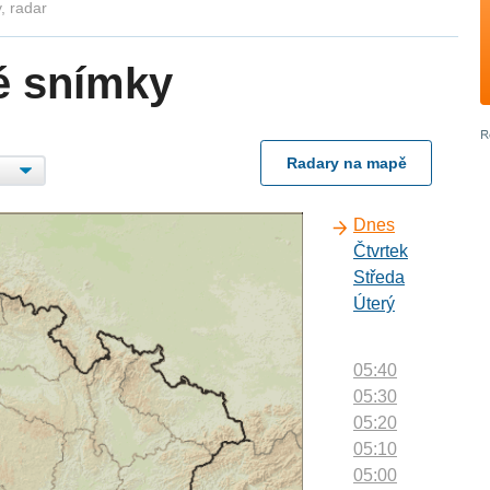
, radar
é snímky
Radary na mapě
Dnes
Čtvrtek
Středa
Úterý
05:40
05:30
05:20
05:10
05:00