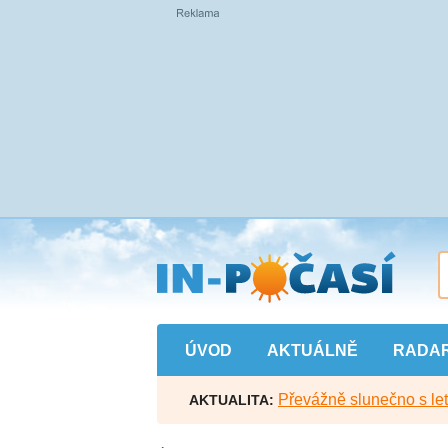
Přejít
na
hlavní
obsah
ÚVOD
AKTUÁLNĚ
RADA
Převážně slunečno s let
AKTUALITA: