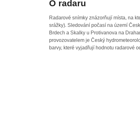
O radaru
Radarové snímky znázorňují místa, na kte
srážky). Sledování počasí na území Česk
Brdech a Skalky u Protivanova na Drahan
provozovatelem je Český hydrometeorolog
barvy, které vyjadřují hodnotu radarové o