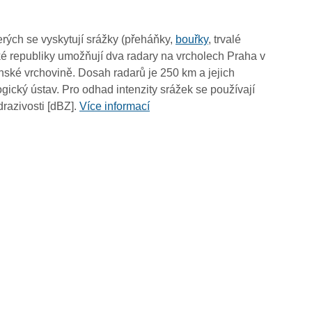
01:40
01:30
rých se vyskytují srážky (přeháňky,
bouřky
, trvalé
01:20
é republiky umožňují dva radary na vrcholech Praha v
01:10
ské vrchovině. Dosah radarů je 250 km a jejich
01:00
ický ústav. Pro odhad intenzity srážek se používají
00:50
drazivosti [dBZ].
Více informací
00:40
00:30
00:20
00:10
00:00