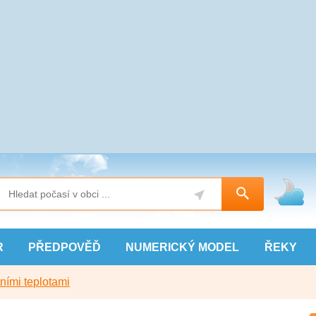
R
PŘEDPOVĚĎ
NUMERICKÝ
MODEL
ŘEKY
ními teplotami