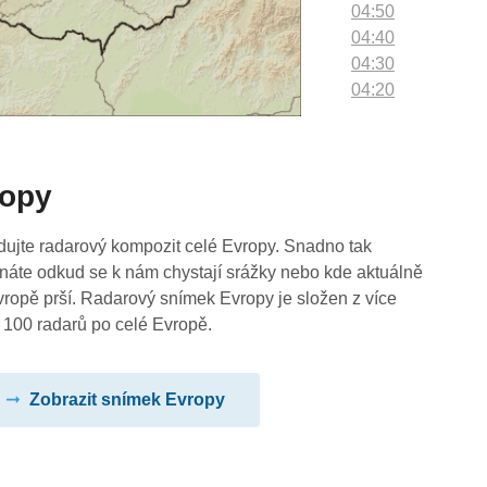
04:50
04:40
04:30
04:20
04:10
04:00
03:50
ropy
03:40
03:30
03:20
dujte radarový kompozit celé Evropy. Snadno tak
03:10
náte odkud se k nám chystají srážky nebo kde aktuálně
03:00
vropě prší. Radarový snímek Evropy je složen z více
02:50
 100 radarů po celé Evropě.
02:40
02:30
Zobrazit snímek Evropy
02:20
02:10
02:00
01:50