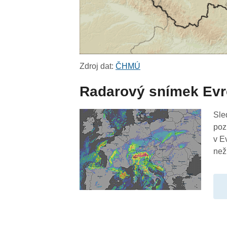
Zdroj dat:
ČHMÚ
Radarový snímek Ev
Sle
poz
v E
než