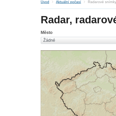
Úvod
Aktuální počasí
Radarové snímky
Radar, radarov
Město