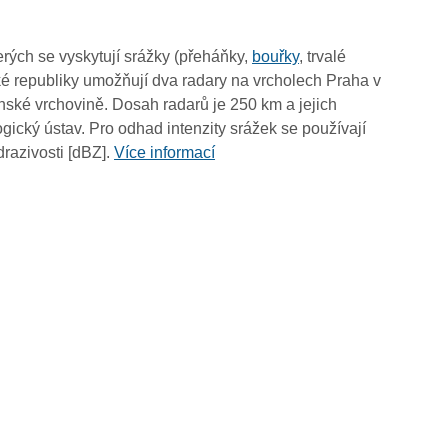
10:40
10:30
rých se vyskytují srážky (přeháňky,
bouřky
, trvalé
10:20
é republiky umožňují dva radary na vrcholech Praha v
10:10
ské vrchovině. Dosah radarů je 250 km a jejich
10:00
ický ústav. Pro odhad intenzity srážek se používají
09:50
drazivosti [dBZ].
Více informací
09:40
09:30
09:20
09:10
09:00
08:50
08:40
08:30
08:20
08:10
08:00
07:50