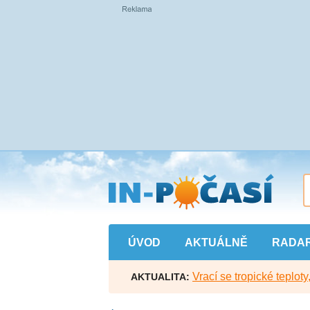
Přejít
na
hlavní
obsah
ÚVOD
AKTUÁLNĚ
RADA
Vrací se tropické teploty
AKTUALITA: