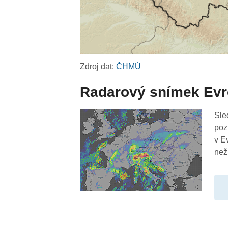
Zdroj dat:
ČHMÚ
Radarový snímek Ev
Sle
poz
v E
než