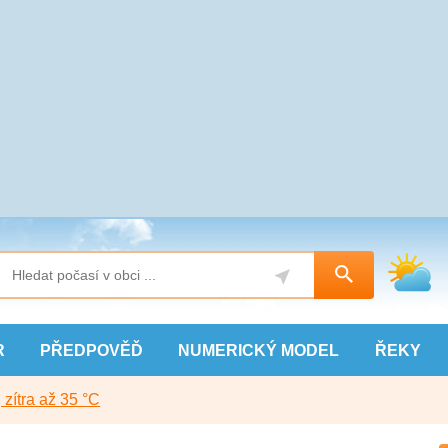
R
PŘEDPOVĚĎ
NUMERICKÝ
MODEL
ŘEKY
, zítra až 35 °C