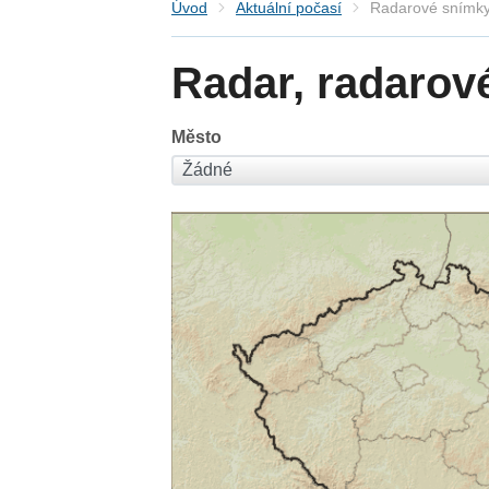
Úvod
Aktuální počasí
Radarové snímky
Radar, radarov
Město