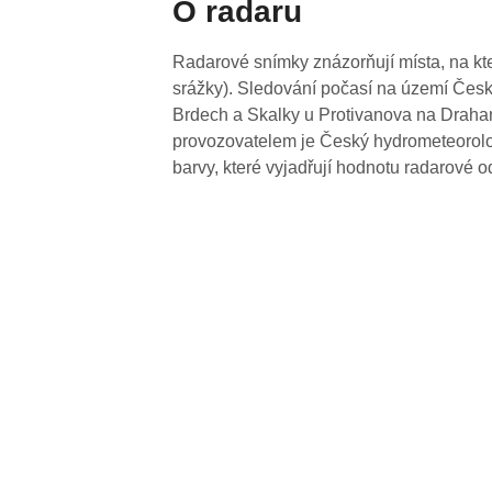
O radaru
Radarové snímky znázorňují místa, na kte
srážky). Sledování počasí na území Česk
Brdech a Skalky u Protivanova na Drahan
provozovatelem je Český hydrometeorolog
barvy, které vyjadřují hodnotu radarové o