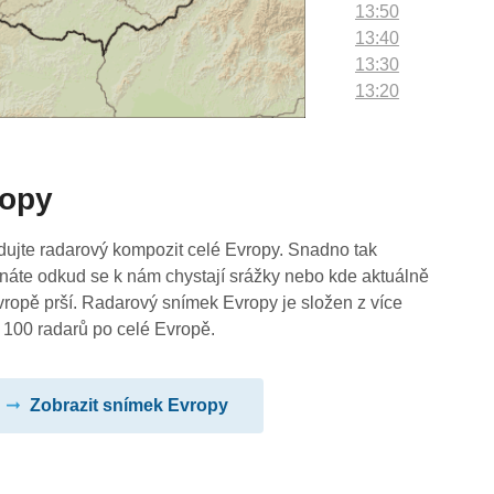
13:50
13:40
13:30
13:20
13:10
13:00
12:50
ropy
12:40
12:30
12:20
dujte radarový kompozit celé Evropy. Snadno tak
12:10
náte odkud se k nám chystají srážky nebo kde aktuálně
12:00
vropě prší. Radarový snímek Evropy je složen z více
11:50
 100 radarů po celé Evropě.
11:40
11:30
Zobrazit snímek Evropy
11:20
11:10
11:00
10:50