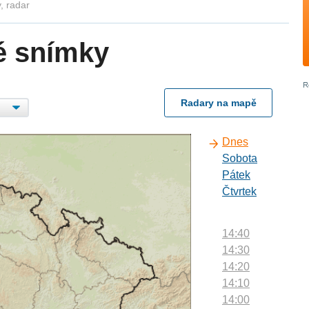
, radar
é snímky
Radary na mapě
Dnes
Sobota
Pátek
Čtvrtek
14:40
14:30
14:20
14:10
14:00