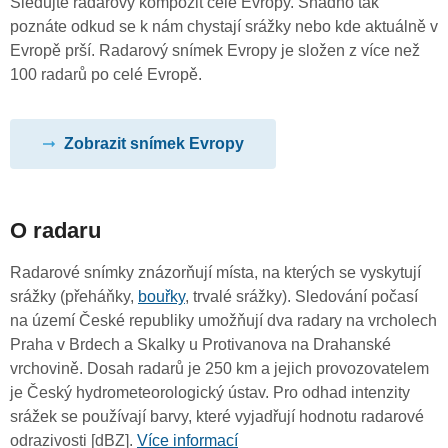
Sledujte radarový kompozit celé Evropy. Snadno tak
poznáte odkud se k nám chystají srážky nebo kde aktuálně v
Evropě prší. Radarový snímek Evropy je složen z více než
100 radarů po celé Evropě.
Zobrazit snímek Evropy
O radaru
Radarové snímky znázorňují místa, na kterých se vyskytují
srážky (přeháňky,
bouřky
, trvalé srážky). Sledování počasí
na území České republiky umožňují dva radary na vrcholech
Praha v Brdech a Skalky u Protivanova na Drahanské
vrchovině. Dosah radarů je 250 km a jejich provozovatelem
je Český hydrometeorologický ústav. Pro odhad intenzity
srážek se používají barvy, které vyjadřují hodnotu radarové
odrazivosti [dBZ].
Více informací