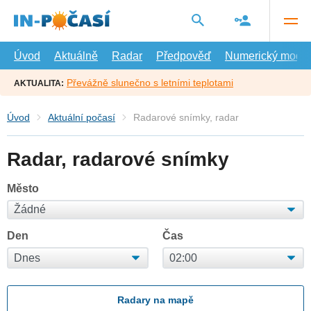
Přejít
na
hlavní
obsah
Úvod
Aktuálně
Radar
Předpověď
Numerický model
Převážně slunečno s letními teplotami
AKTUALITA:
Úvod
Aktuální počasí
Radarové snímky, radar
Radar, radarové snímky
Město
Den
Čas
Radary na mapě