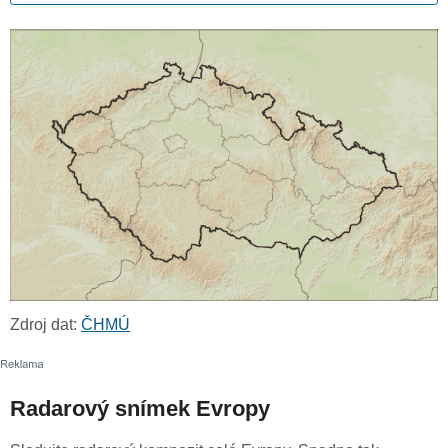
Zdroj dat:
ČHMÚ
Radarový snímek Evropy