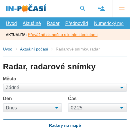
Přejít
na
hlavní
obsah
Úvod
Aktuálně
Radar
Předpověď
Numerický model
Převážně slunečno s letními teplotami
AKTUALITA:
Úvod
Aktuální počasí
Radarové snímky, radar
Radar, radarové snímky
Město
Den
Čas
Radary na mapě