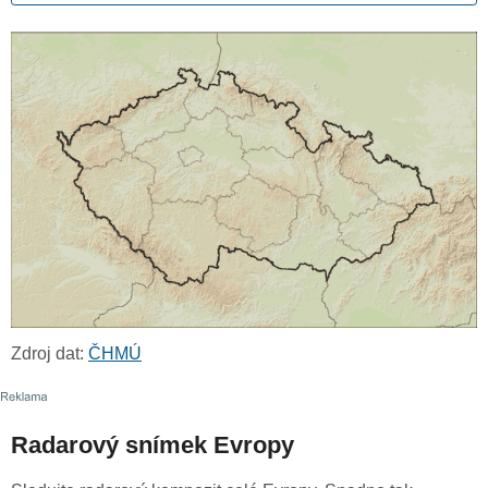
Zdroj dat:
ČHMÚ
Radarový snímek Evropy