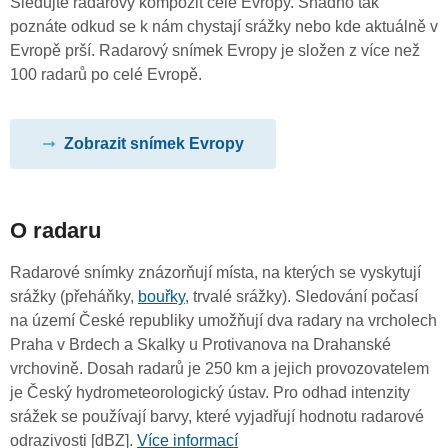
Sledujte radarový kompozit celé Evropy. Snadno tak
poznáte odkud se k nám chystají srážky nebo kde aktuálně v
Evropě prší. Radarový snímek Evropy je složen z více než
100 radarů po celé Evropě.
Zobrazit snímek Evropy
O radaru
Radarové snímky znázorňují místa, na kterých se vyskytují
srážky (přeháňky,
bouřky
, trvalé srážky). Sledování počasí
na území České republiky umožňují dva radary na vrcholech
Praha v Brdech a Skalky u Protivanova na Drahanské
vrchovině. Dosah radarů je 250 km a jejich provozovatelem
je Český hydrometeorologický ústav. Pro odhad intenzity
srážek se používají barvy, které vyjadřují hodnotu radarové
odrazivosti [dBZ].
Více informací