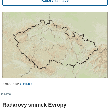
Radary na mapě
Zdroj dat:
ČHMÚ
Radarový snímek Evropy