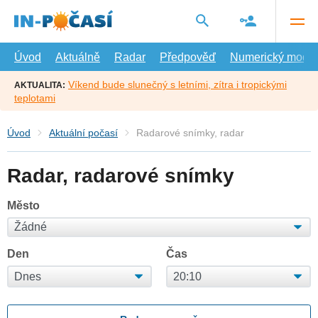
Přejít
na
hlavní
obsah
Úvod
Aktuálně
Radar
Předpověď
Numerický model
Víkend bude slunečný s letními, zítra i tropickými
AKTUALITA:
teplotami
Úvod
Aktuální počasí
Radarové snímky, radar
Radar, radarové snímky
Město
Den
Čas