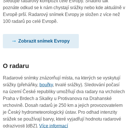
Sledujte radarový kompozit celé Evropy. Snadno tak
poznáte odkud se k nám chystají srážky nebo kde aktuálně v
Evropě prší. Radarový snímek Evropy je složen z více než
100 radarů po celé Evropě.
Zobrazit snímek Evropy
O radaru
Radarové snímky znázorňují místa, na kterých se vyskytují
srážky (přeháňky,
bouřky
, trvalé srážky). Sledování počasí
na území České republiky umožňují dva radary na vrcholech
Praha v Brdech a Skalky u Protivanova na Drahanské
vrchovině. Dosah radarů je 250 km a jejich provozovatelem
je Český hydrometeorologický ústav. Pro odhad intenzity
srážek se používají barvy, které vyjadřují hodnotu radarové
odrazivosti [dBZ].
Více informací