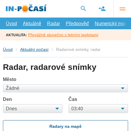
Přejít
na
hlavní
obsah
Úvod
Aktuálně
Radar
Předpověď
Numerický model
Převážně slunečno s letními teplotami
AKTUALITA:
Úvod
Aktuální počasí
Radarové snímky, radar
Radar, radarové snímky
Město
Den
Čas
Radary na mapě