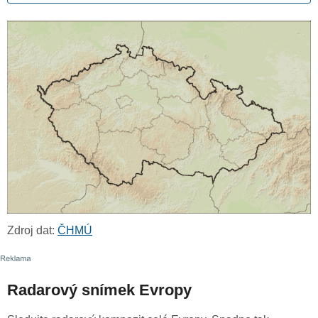
Zdroj dat:
ČHMÚ
Radarový snímek Evropy