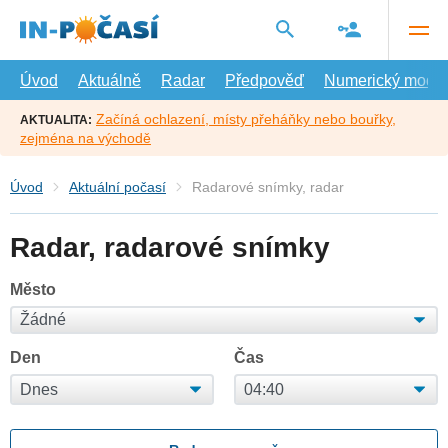
Přejít
na
hlavní
obsah
Úvod
Aktuálně
Radar
Předpověď
Numerický model
Začíná ochlazení, místy přeháňky nebo bouřky,
AKTUALITA:
zejména na východě
Úvod
Aktuální počasí
Radarové snímky, radar
Radar, radarové snímky
Město
Den
Čas