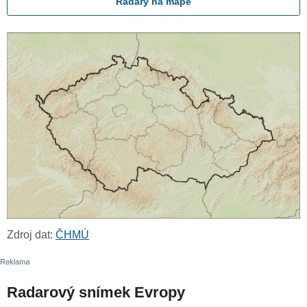
Radary na mapě
Zdroj dat:
ČHMÚ
Radarový snímek Evropy