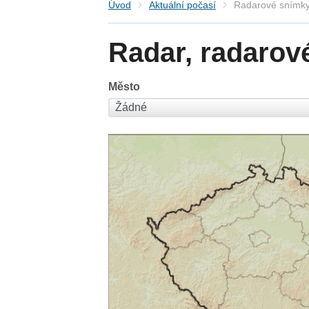
Úvod
Aktuální počasí
Radarové snímky
Radar, radarov
Město