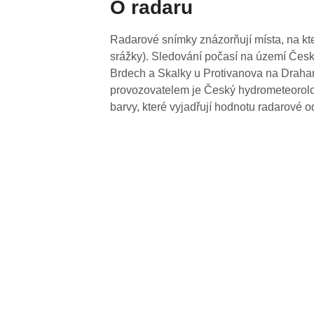
O radaru
Radarové snímky znázorňují místa, na kte
srážky). Sledování počasí na území Česk
Brdech a Skalky u Protivanova na Drahan
provozovatelem je Český hydrometeorolog
barvy, které vyjadřují hodnotu radarové o