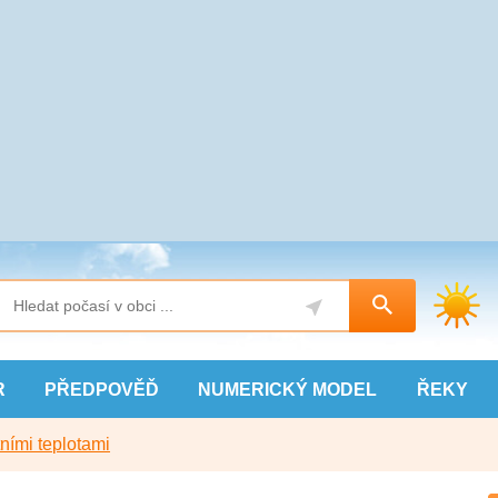
R
PŘEDPOVĚĎ
NUMERICKÝ
MODEL
ŘEKY
ními teplotami