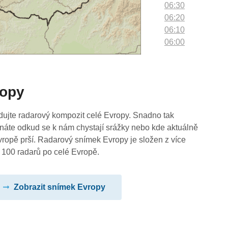
06:30
06:20
06:10
06:00
05:50
05:40
05:30
ropy
05:20
05:10
05:00
dujte radarový kompozit celé Evropy. Snadno tak
04:50
náte odkud se k nám chystají srážky nebo kde aktuálně
04:40
vropě prší. Radarový snímek Evropy je složen z více
04:30
 100 radarů po celé Evropě.
04:20
04:10
Zobrazit snímek Evropy
04:00
03:50
03:40
03:30