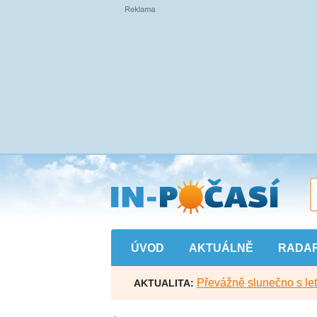
Přejít
na
hlavní
obsah
ÚVOD
AKTUÁLNĚ
RADA
Převážně slunečno s let
AKTUALITA: