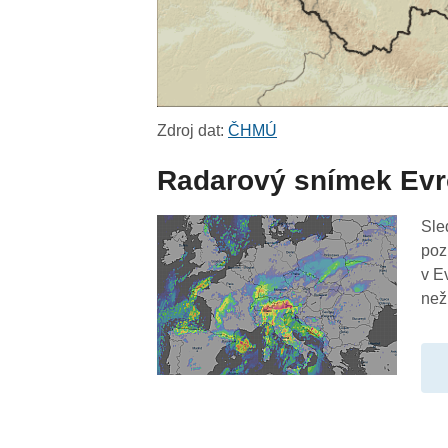
Zdroj dat:
ČHMÚ
Radarový snímek Ev
Sle
poz
v E
než