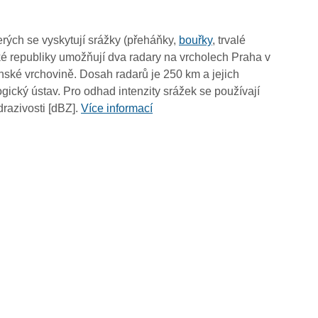
03:20
03:10
rých se vyskytují srážky (přeháňky,
bouřky
, trvalé
03:00
é republiky umožňují dva radary na vrcholech Praha v
02:50
ské vrchovině. Dosah radarů je 250 km a jejich
02:40
ický ústav. Pro odhad intenzity srážek se používají
02:30
drazivosti [dBZ].
Více informací
02:20
02:10
02:00
01:50
01:40
01:30
01:20
01:10
01:00
00:50
00:40
00:30