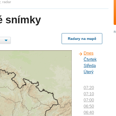
, radar
é snímky
Radary na mapě
Dnes
Čtvrtek
Středa
Úterý
07:20
07:10
07:00
06:50
06:40