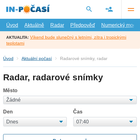
Přejít
na
hlavní
obsah
Úvod
Aktuálně
Radar
Předpověď
Numerický model
Víkend bude slunečný s letními, zítra i tropickými
AKTUALITA:
teplotami
Úvod
Aktuální počasí
Radarové snímky, radar
Radar, radarové snímky
Město
Den
Čas