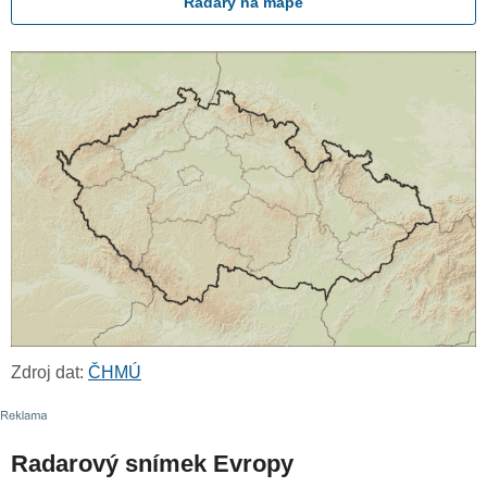
Radary na mapě
Zdroj dat:
ČHMÚ
Radarový snímek Evropy