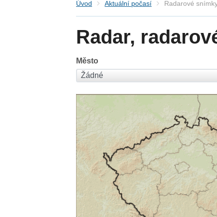
Úvod
Aktuální počasí
Radarové snímky
Radar, radarov
Město