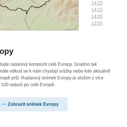
14:25
14:15
14:05
13:55
13:45
13:35
13:25
ropy
13:15
13:05
12:55
dujte radarový kompozit celé Evropy. Snadno tak
12:45
náte odkud se k nám chystají srážky nebo kde aktuálně
12:35
vropě prší. Radarový snímek Evropy je složen z více
12:25
 100 radarů po celé Evropě.
12:15
12:05
Zobrazit snímek Evropy
11:55
11:45
11:35
11:25