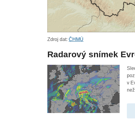
Zdroj dat:
ČHMÚ
Radarový snímek Ev
Sle
poz
v E
než