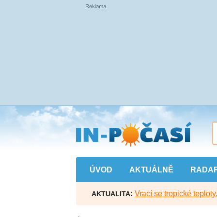
Přejít
na
hlavní
obsah
ÚVOD
AKTUÁLNĚ
RADA
Vrací se tropické teploty
AKTUALITA: