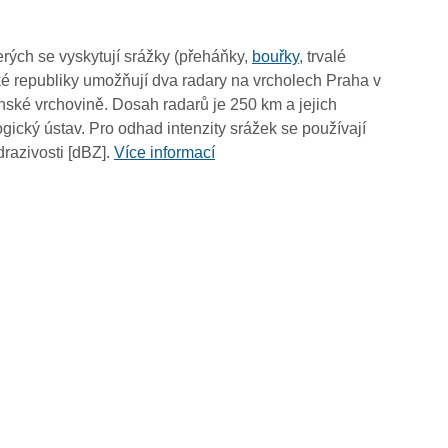
11:15
11:05
rých se vyskytují srážky (přeháňky,
bouřky
, trvalé
10:55
é republiky umožňují dva radary na vrcholech Praha v
10:45
ské vrchovině. Dosah radarů je 250 km a jejich
10:35
ický ústav. Pro odhad intenzity srážek se používají
10:25
drazivosti [dBZ].
Více informací
10:15
10:05
09:55
09:45
09:35
09:25
09:15
09:05
08:55
08:45
08:35
08:25