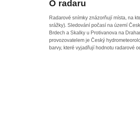
O radaru
Radarové snímky znázorňují místa, na kte
srážky). Sledování počasí na území Česk
Brdech a Skalky u Protivanova na Drahan
provozovatelem je Český hydrometeorolog
barvy, které vyjadřují hodnotu radarové o