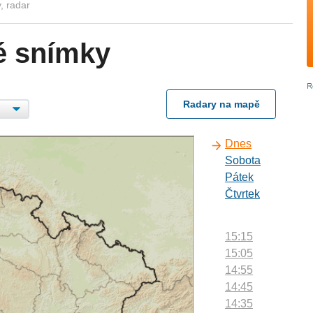
, radar
é snímky
Radary na mapě
Dnes
Sobota
Pátek
Čtvrtek
15:15
15:05
14:55
14:45
14:35