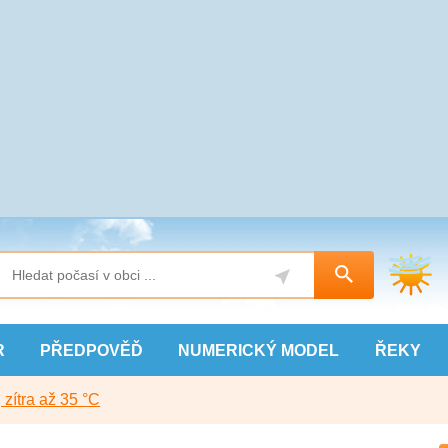
R
PŘEDPOVĚĎ
NUMERICKÝ
MODEL
ŘEKY
, zítra až 35 °C