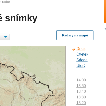
, radar
é snímky
Radary na mapě
Dnes
Čtvrtek
Středa
Úterý
14:00
13:50
13:40
13:30
13:20