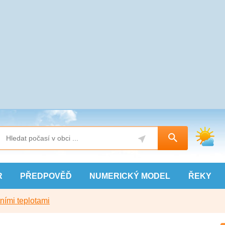
R
PŘEDPOVĚĎ
NUMERICKÝ
MODEL
ŘEKY
ními teplotami