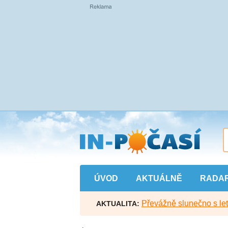
Přejít
na
hlavní
obsah
ÚVOD
AKTUÁLNĚ
RADA
Převážně slunečno s let
AKTUALITA: