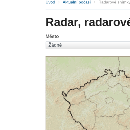
Úvod
Aktuální počasí
Radarové snímky
Radar, radarov
Město