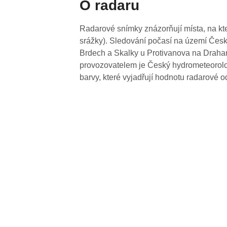
O radaru
Radarové snímky znázorňují místa, na kte
srážky). Sledování počasí na území Česk
Brdech a Skalky u Protivanova na Drahan
provozovatelem je Český hydrometeorolog
barvy, které vyjadřují hodnotu radarové o