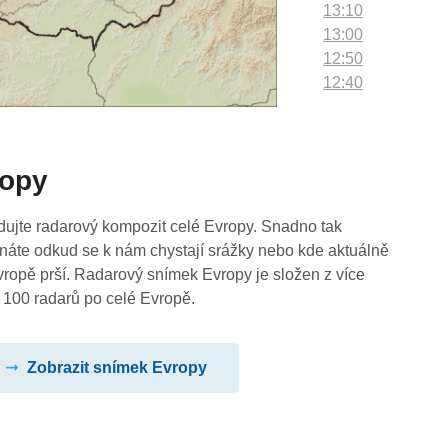
13:10
13:00
12:50
12:40
12:30
12:20
12:10
ropy
12:00
11:50
11:40
dujte radarový kompozit celé Evropy. Snadno tak
11:30
náte odkud se k nám chystají srážky nebo kde aktuálně
11:20
vropě prší. Radarový snímek Evropy je složen z více
11:10
 100 radarů po celé Evropě.
11:00
10:50
Zobrazit snímek Evropy
10:40
10:30
10:20
10:10