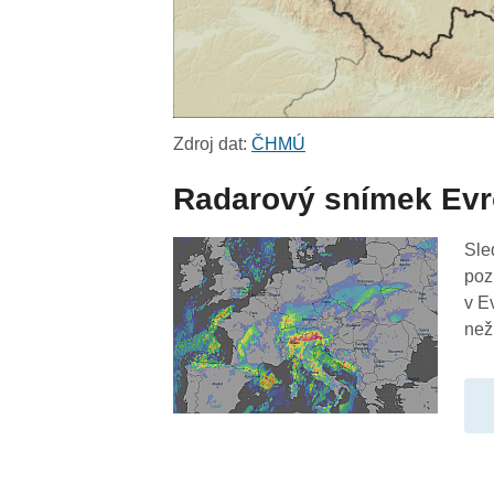
Zdroj dat:
ČHMÚ
Radarový snímek Ev
Sle
poz
v E
než