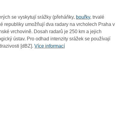
10:00
09:50
rých se vyskytují srážky (přeháňky,
bouřky
, trvalé
09:40
é republiky umožňují dva radary na vrcholech Praha v
09:30
ské vrchovině. Dosah radarů je 250 km a jejich
09:20
ický ústav. Pro odhad intenzity srážek se používají
09:10
drazivosti [dBZ].
Více informací
09:00
08:50
08:40
08:30
08:20
08:10
08:00
07:50
07:40
07:30
07:20
07:10